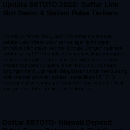
Update S8TOTO 2026: Daftar Link
Slot Gacor & Sistem Pulsa Terbaru
Memasuki tahun 2026, S8TOTO terus melakukan
pembaruan infrastruktur server agar lebih cepat
terindeks oleh mesin pencari Google. Dengan optimasi
konten yang SEO-friendly, kami memastikan pengguna
selalu mendapatkan informasi link slot gacor terbaru
melalui pencarian organik. Fitur deposit pulsa tanpa
potongan kami juga telah ditingkatkan untuk mendukung
lebih banyak provider seluler, menjadikan S8TOTO
sebagai platform yang paling adaptif dan mutakhir bagi
para pencari hiburan digital di Indonesia.
Daftar S8TOTO: Nikmati Deposit