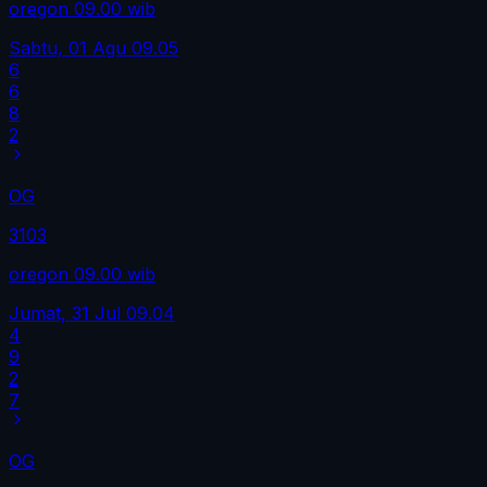
oregon 09.00 wib
Sabtu, 01 Agu
09.05
6
6
8
2
OG
3103
oregon 09.00 wib
Jumat, 31 Jul
09.04
4
9
2
7
OG