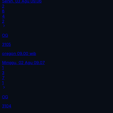
Senin, 03 Agu
09.06
2
8
4
2
OG
3105
oregon 09.00 wib
Minggu, 02 Agu
09.07
1
3
7
1
OG
3104