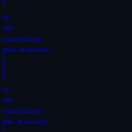
8
OG
3109
oregon 09.00 wib
Kamis, 06 Agu
09.05
7
3
8
8
OG
3108
oregon 09.00 wib
Rabu, 05 Agu
09.06
3