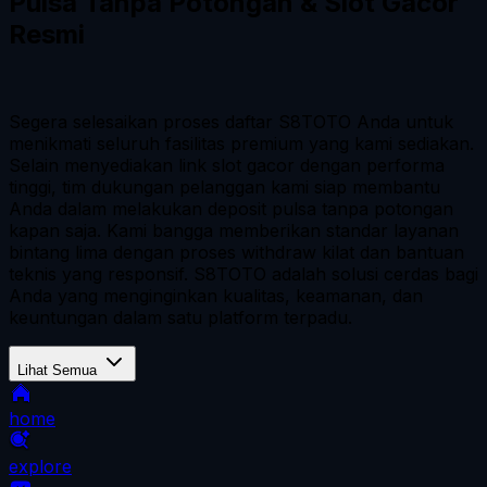
Pulsa Tanpa Potongan & Slot Gacor
Resmi
Segera selesaikan proses daftar S8TOTO Anda untuk
menikmati seluruh fasilitas premium yang kami sediakan.
Selain menyediakan link slot gacor dengan performa
tinggi, tim dukungan pelanggan kami siap membantu
Anda dalam melakukan deposit pulsa tanpa potongan
kapan saja. Kami bangga memberikan standar layanan
bintang lima dengan proses withdraw kilat dan bantuan
teknis yang responsif. S8TOTO adalah solusi cerdas bagi
Anda yang menginginkan kualitas, keamanan, dan
keuntungan dalam satu platform terpadu.
Lihat Semua
home
explore