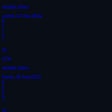
santafe lottery
Jumat, 07 Agu
06.02
6
7
1
0
SF
2716
santafe lottery
Kamis, 06 Agu
06.01
0
2
2
9
SF