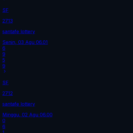
SF
2713
santafe lottery
Senin, 03 Agu
06.01
6
9
5
9
SF
2712
santafe lottery
Minggu, 02 Agu
06.00
0
6
1