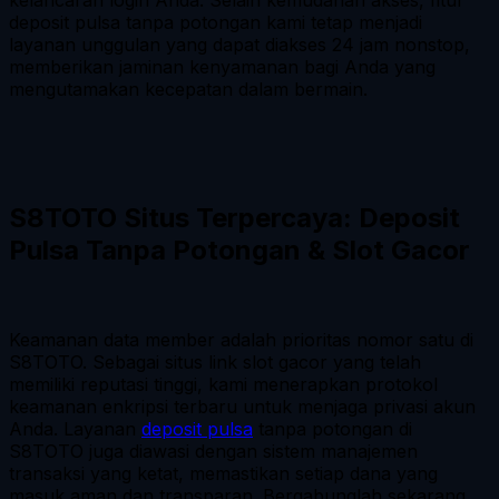
deposit pulsa tanpa potongan kami tetap menjadi
layanan unggulan yang dapat diakses 24 jam nonstop,
memberikan jaminan kenyamanan bagi Anda yang
mengutamakan kecepatan dalam bermain.
S8TOTO Situs Terpercaya: Deposit
Pulsa Tanpa Potongan & Slot Gacor
Keamanan data member adalah prioritas nomor satu di
S8TOTO. Sebagai situs link slot gacor yang telah
memiliki reputasi tinggi, kami menerapkan protokol
keamanan enkripsi terbaru untuk menjaga privasi akun
Anda. Layanan
deposit pulsa
tanpa potongan di
S8TOTO juga diawasi dengan sistem manajemen
transaksi yang ketat, memastikan setiap dana yang
masuk aman dan transparan. Bergabunglah sekarang