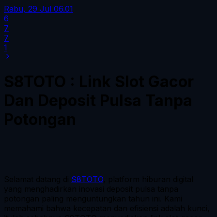
Rabu, 29 Jul
06.01
6
7
7
1
S8TOTO : Link Slot Gacor
Dan Deposit Pulsa Tanpa
Potongan
Selamat datang di
S8TOTO
, platform hiburan digital
yang menghadirkan inovasi deposit pulsa tanpa
potongan paling menguntungkan tahun ini. Kami
memahami bahwa kecepatan dan efisiensi adalah kunci,