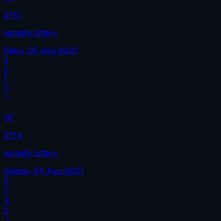
2715
santafe lottery
Rabu, 05 Agu
06.01
3
5
1
7
SF
2714
santafe lottery
Selasa, 04 Agu
06.01
0
7
4
2