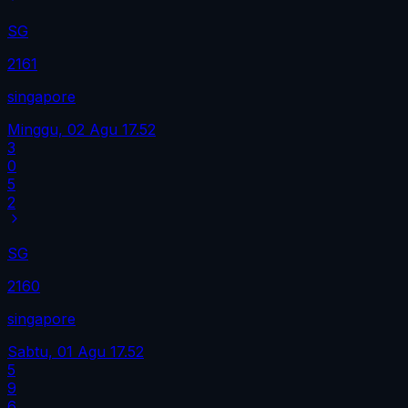
SG
2161
singapore
Minggu, 02 Agu
17.52
3
0
5
2
SG
2160
singapore
Sabtu, 01 Agu
17.52
5
9
6