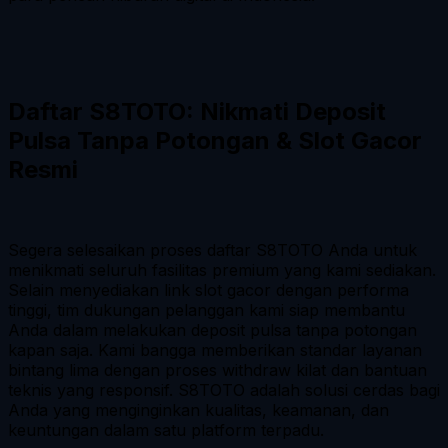
Daftar S8TOTO: Nikmati Deposit
Pulsa Tanpa Potongan & Slot Gacor
Resmi
Segera selesaikan proses daftar S8TOTO Anda untuk
menikmati seluruh fasilitas premium yang kami sediakan.
Selain menyediakan link slot gacor dengan performa
tinggi, tim dukungan pelanggan kami siap membantu
Anda dalam melakukan deposit pulsa tanpa potongan
kapan saja. Kami bangga memberikan standar layanan
bintang lima dengan proses withdraw kilat dan bantuan
teknis yang responsif. S8TOTO adalah solusi cerdas bagi
Anda yang menginginkan kualitas, keamanan, dan
keuntungan dalam satu platform terpadu.