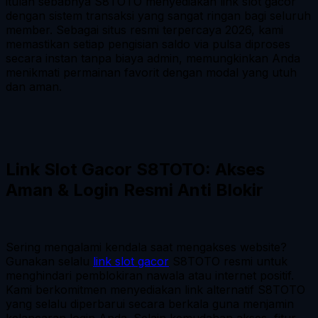
itulah sebabnya S8TOTO menyediakan link slot gacor
dengan sistem transaksi yang sangat ringan bagi seluruh
member. Sebagai situs resmi terpercaya 2026, kami
memastikan setiap pengisian saldo via pulsa diproses
secara instan tanpa biaya admin, memungkinkan Anda
menikmati permainan favorit dengan modal yang utuh
dan aman.
Link Slot Gacor S8TOTO: Akses
Aman & Login Resmi Anti Blokir
Sering mengalami kendala saat mengakses website?
Gunakan selalu
link slot gacor
S8TOTO resmi untuk
menghindari pemblokiran nawala atau internet positif.
Kami berkomitmen menyediakan link alternatif S8TOTO
yang selalu diperbarui secara berkala guna menjamin
kelancaran login Anda. Selain kemudahan akses, fitur