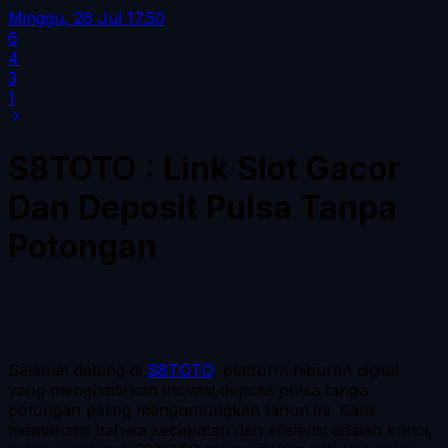
Minggu, 26 Jul
17.50
6
4
3
1
S8TOTO : Link Slot Gacor
Dan Deposit Pulsa Tanpa
Potongan
Selamat datang di
S8TOTO
, platform hiburan digital
yang menghadirkan inovasi deposit pulsa tanpa
potongan paling menguntungkan tahun ini. Kami
memahami bahwa kecepatan dan efisiensi adalah kunci,