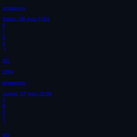
singapore
Sabtu, 08 Agu
17.54
5
1
0
2
SG
2164
singapore
Jumat, 07 Agu
20.36
7
9
0
7
SG