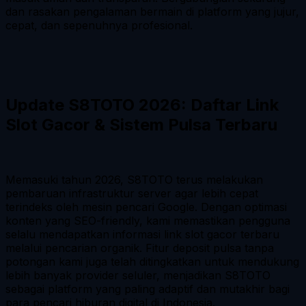
dan rasakan pengalaman bermain di platform yang jujur,
cepat, dan sepenuhnya profesional.
Update S8TOTO 2026: Daftar Link
Slot Gacor & Sistem Pulsa Terbaru
Memasuki tahun 2026, S8TOTO terus melakukan
pembaruan infrastruktur server agar lebih cepat
terindeks oleh mesin pencari Google. Dengan optimasi
konten yang SEO-friendly, kami memastikan pengguna
selalu mendapatkan informasi link slot gacor terbaru
melalui pencarian organik. Fitur deposit pulsa tanpa
potongan kami juga telah ditingkatkan untuk mendukung
lebih banyak provider seluler, menjadikan S8TOTO
sebagai platform yang paling adaptif dan mutakhir bagi
para pencari hiburan digital di Indonesia.