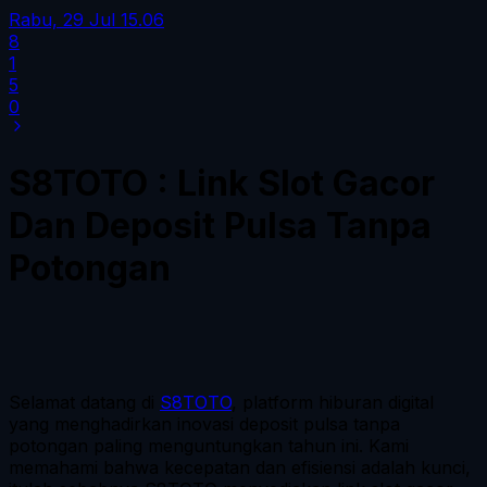
Rabu, 29 Jul
15.06
8
1
5
0
S8TOTO : Link Slot Gacor
Dan Deposit Pulsa Tanpa
Potongan
Selamat datang di
S8TOTO
, platform hiburan digital
yang menghadirkan inovasi deposit pulsa tanpa
potongan paling menguntungkan tahun ini. Kami
memahami bahwa kecepatan dan efisiensi adalah kunci,