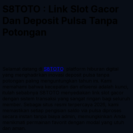
S8TOTO : Link Slot Gacor
Dan Deposit Pulsa Tanpa
Potongan
Selamat datang di
S8TOTO
, platform hiburan digital
yang menghadirkan inovasi deposit pulsa tanpa
potongan paling menguntungkan tahun ini. Kami
memahami bahwa kecepatan dan efisiensi adalah kunci,
itulah sebabnya S8TOTO menyediakan link slot gacor
dengan sistem transaksi yang sangat ringan bagi seluruh
member. Sebagai situs resmi terpercaya 2026, kami
memastikan setiap pengisian saldo via pulsa diproses
secara instan tanpa biaya admin, memungkinkan Anda
menikmati permainan favorit dengan modal yang utuh
dan aman.