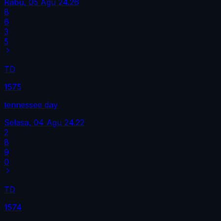
Rabu, 05 Agu
24.26
8
6
3
5
TD
1575
tennessee day
Selasa, 04 Agu
24.22
2
8
9
0
TD
1574