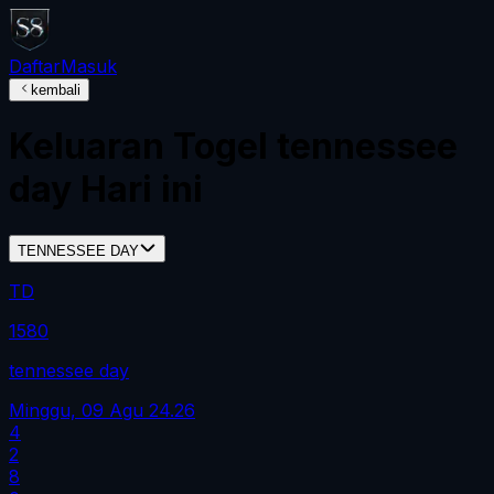
Daftar
Masuk
kembali
Keluaran Togel
tennessee
day
Hari ini
TENNESSEE DAY
TD
1580
tennessee day
Minggu, 09 Agu
24.26
4
2
8