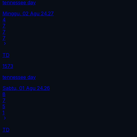
tennessee day
Minggu, 02 Agu
24.27
4
7
7
7
TD
1573
tennessee day
Sabtu, 01 Agu
24.26
8
7
5
1
TD