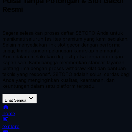
Pulsa Tanpa Potongan & Slot Gacor
Resmi
Segera selesaikan proses daftar S8TOTO Anda untuk
menikmati seluruh fasilitas premium yang kami sediakan.
Selain menyediakan link slot gacor dengan performa
tinggi, tim dukungan pelanggan kami siap membantu
Anda dalam melakukan deposit pulsa tanpa potongan
kapan saja. Kami bangga memberikan standar layanan
bintang lima dengan proses withdraw kilat dan bantuan
teknis yang responsif. S8TOTO adalah solusi cerdas bagi
Anda yang menginginkan kualitas, keamanan, dan
keuntungan dalam satu platform terpadu.
Lihat Semua
home
explore