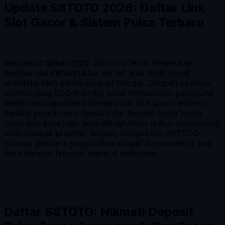
Update S8TOTO 2026: Daftar Link
Slot Gacor & Sistem Pulsa Terbaru
Memasuki tahun 2026, S8TOTO terus melakukan
pembaruan infrastruktur server agar lebih cepat
terindeks oleh mesin pencari Google. Dengan optimasi
konten yang SEO-friendly, kami memastikan pengguna
selalu mendapatkan informasi link slot gacor terbaru
melalui pencarian organik. Fitur deposit pulsa tanpa
potongan kami juga telah ditingkatkan untuk mendukung
lebih banyak provider seluler, menjadikan S8TOTO
sebagai platform yang paling adaptif dan mutakhir bagi
para pencari hiburan digital di Indonesia.
Daftar S8TOTO: Nikmati Deposit