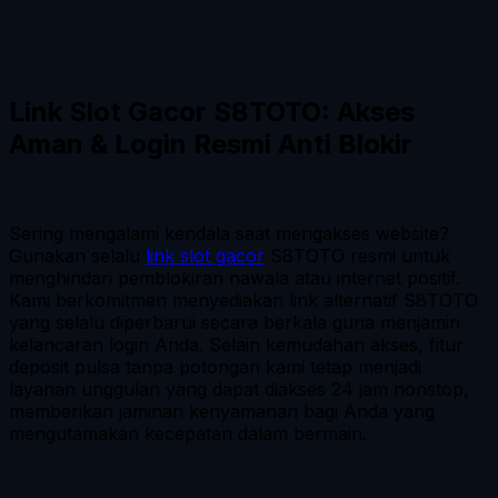
Link Slot Gacor S8TOTO: Akses
Aman & Login Resmi Anti Blokir
Sering mengalami kendala saat mengakses website?
Gunakan selalu
link slot gacor
S8TOTO resmi untuk
menghindari pemblokiran nawala atau internet positif.
Kami berkomitmen menyediakan link alternatif S8TOTO
yang selalu diperbarui secara berkala guna menjamin
kelancaran login Anda. Selain kemudahan akses, fitur
deposit pulsa tanpa potongan kami tetap menjadi
layanan unggulan yang dapat diakses 24 jam nonstop,
memberikan jaminan kenyamanan bagi Anda yang
mengutamakan kecepatan dalam bermain.