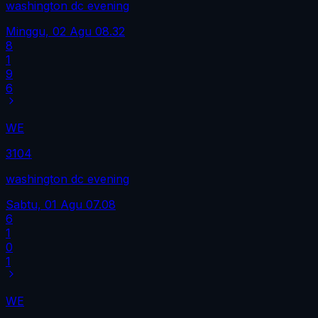
washington dc evening
Minggu, 02 Agu
08.32
8
1
9
6
WE
3104
washington dc evening
Sabtu, 01 Agu
07.08
6
1
0
1
WE