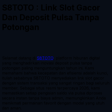
S8TOTO : Link Slot Gacor
Dan Deposit Pulsa Tanpa
Potongan
Selamat datang di
S8TOTO
, platform hiburan digital
yang menghadirkan inovasi deposit pulsa tanpa
potongan paling menguntungkan tahun ini. Kami
memahami bahwa kecepatan dan efisiensi adalah kunci,
itulah sebabnya S8TOTO menyediakan link slot gacor
dengan sistem transaksi yang sangat ringan bagi seluruh
member. Sebagai situs resmi terpercaya 2026, kami
memastikan setiap pengisian saldo via pulsa diproses
secara instan tanpa biaya admin, memungkinkan Anda
menikmati permainan favorit dengan modal yang utuh
dan aman.