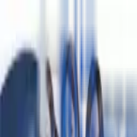
Daftar
Masuk
casino
Cari Permainan
clash of clans super rich
spire+
lightning roulette
plinko+
all stars - world cup 2026
crash game
for you
slot
live casino
4
arcade
fishing
2603
635
104
21
Provider :
SBOBET
Filter :
TERKENAL
SpeedBaccarat
SBOBET