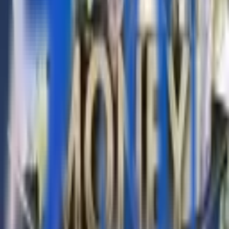
Keamanan data member adalah prioritas nomor satu di
S8TOTO. Sebagai situs link slot gacor yang telah
memiliki reputasi tinggi, kami menerapkan protokol
keamanan enkripsi terbaru untuk menjaga privasi akun
Anda. Layanan
deposit pulsa
tanpa potongan di
S8TOTO juga diawasi dengan sistem manajemen
transaksi yang ketat, memastikan setiap dana yang
masuk aman dan transparan. Bergabunglah sekarang
dan rasakan pengalaman bermain di platform yang jujur,
cepat, dan sepenuhnya profesional.
Update S8TOTO 2026: Daftar Link
Slot Gacor & Sistem Pulsa Terbaru