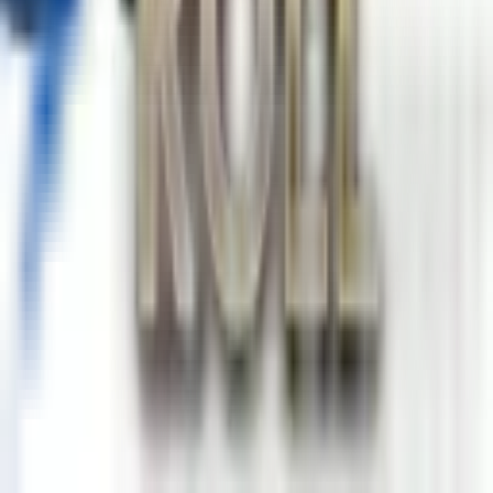
Segera selesaikan proses daftar S8TOTO Anda untuk
menikmati seluruh fasilitas premium yang kami sediakan.
Selain menyediakan link slot gacor dengan performa
tinggi, tim dukungan pelanggan kami siap membantu
Anda dalam melakukan deposit pulsa tanpa potongan
kapan saja. Kami bangga memberikan standar layanan
bintang lima dengan proses withdraw kilat dan bantuan
teknis yang responsif. S8TOTO adalah solusi cerdas bagi
Anda yang menginginkan kualitas, keamanan, dan
keuntungan dalam satu platform terpadu.
Lihat Semua
home
explore
promo
dompet
livechat