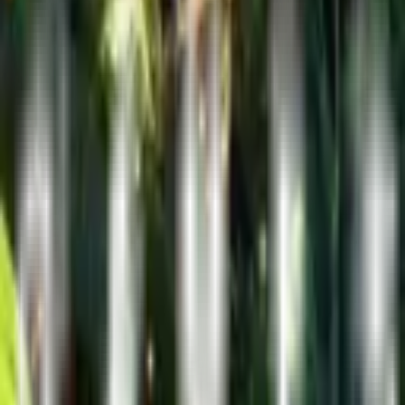
Daftar S8TOTO: Nikmati Deposit
Pulsa Tanpa Potongan & Slot Gacor
Resmi
Segera selesaikan proses daftar S8TOTO Anda untuk
menikmati seluruh fasilitas premium yang kami sediakan.
Selain menyediakan link slot gacor dengan performa
tinggi, tim dukungan pelanggan kami siap membantu
Anda dalam melakukan deposit pulsa tanpa potongan
kapan saja. Kami bangga memberikan standar layanan
bintang lima dengan proses withdraw kilat dan bantuan
teknis yang responsif. S8TOTO adalah solusi cerdas bagi
Anda yang menginginkan kualitas, keamanan, dan
keuntungan dalam satu platform terpadu.