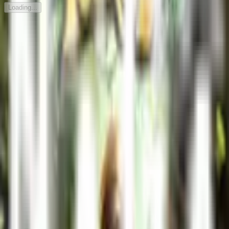
Loading...
24
/
45
Game
Page
1
of
2
S8TOTO : Link Slot Gacor
Dan Deposit Pulsa Tanpa
Potongan
Selamat datang di
S8TOTO
, platform hiburan digital
yang menghadirkan inovasi deposit pulsa tanpa
potongan paling menguntungkan tahun ini. Kami
memahami bahwa kecepatan dan efisiensi adalah kunci,
itulah sebabnya S8TOTO menyediakan link slot gacor
dengan sistem transaksi yang sangat ringan bagi seluruh